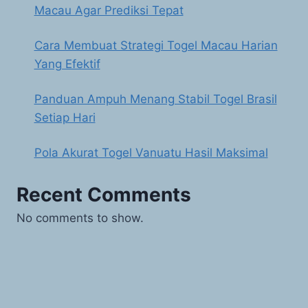
Macau Agar Prediksi Tepat
Cara Membuat Strategi Togel Macau Harian
Yang Efektif
Panduan Ampuh Menang Stabil Togel Brasil
Setiap Hari
Pola Akurat Togel Vanuatu Hasil Maksimal
Recent Comments
No comments to show.