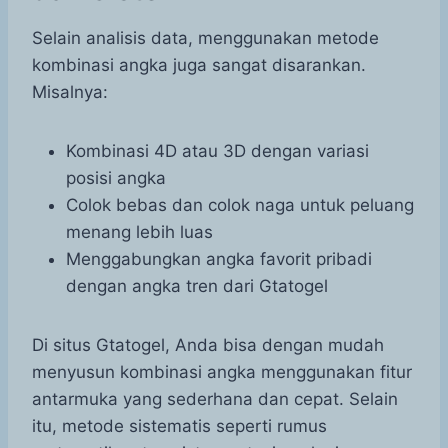
Selain analisis data, menggunakan metode
kombinasi angka juga sangat disarankan.
Misalnya:
Kombinasi 4D atau 3D dengan variasi
posisi angka
Colok bebas dan colok naga untuk peluang
menang lebih luas
Menggabungkan angka favorit pribadi
dengan angka tren dari Gtatogel
Di situs Gtatogel, Anda bisa dengan mudah
menyusun kombinasi angka menggunakan fitur
antarmuka yang sederhana dan cepat. Selain
itu, metode sistematis seperti rumus