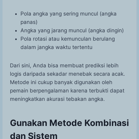
Pola angka yang sering muncul (angka
panas)
Angka yang jarang muncul (angka dingin)
Pola rotasi atau kemunculan berulang
dalam jangka waktu tertentu
Dari sini, Anda bisa membuat prediksi lebih
logis daripada sekadar menebak secara acak.
Metode ini cukup banyak digunakan oleh
pemain berpengalaman karena terbukti dapat
meningkatkan akurasi tebakan angka.
Gunakan Metode Kombinasi
dan Sistem