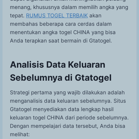
menang, khususnya dalam memilih angka yang
tepat.
RUMUS TOGEL TERBAIK
akan
membahas beberapa cara cerdas dalam
menentukan angka togel CHINA yang bisa
Anda terapkan saat bermain di Gtatogel.
Analisis Data Keluaran
Sebelumnya di Gtatogel
Strategi pertama yang wajib dilakukan adalah
menganalisis data keluaran sebelumnya. Situs
Gtatogel menyediakan data lengkap hasil
keluaran togel CHINA dari periode sebelumnya.
Dengan mempelajari data tersebut, Anda bisa
melihat: