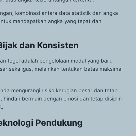
ngan, kombinasi antara data statistik dan angka
untuk mendapatkan angka yang tepat dan
ijak dan Konsisten
an togel adalah pengelolaan modal yang baik.
ar sekaligus, melainkan tentukan batas maksimal
da mengurangi risiko kerugian besar dan tetap
u, hindari bermain dengan emosi dan tetap disiplin
t.
eknologi Pendukung