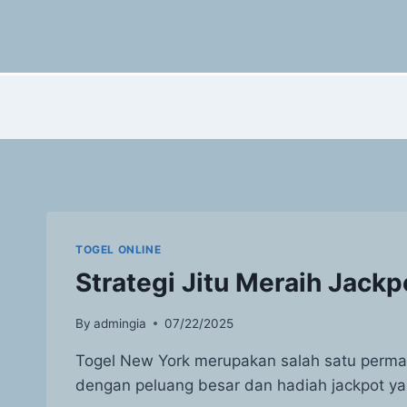
Skip
to
content
TOGEL ONLINE
Strategi Jitu Meraih Jackp
By
admingia
07/22/2025
Togel New York merupakan salah satu permai
dengan peluang besar dan hadiah jackpot y