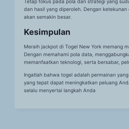
Tetap fokus pada pola dan strategi yang sud
dan hasil yang diperoleh. Dengan ketekunan
akan semakin besar.
Kesimpulan
Meraih jackpot di Togel New York memang mem
Dengan memahami pola data, menggabungkan
memanfaatkan teknologi, serta bersabar, p
Ingatlah bahwa togel adalah permainan yan
yang tepat dapat meningkatkan peluang An
selalu menyertai langkah Anda