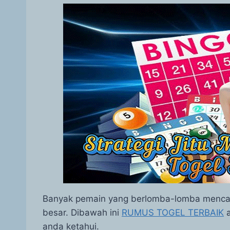
Banyak pemain yang berlomba-lomba mencari
besar. Dibawah ini
RUMUS TOGEL TERBAIK
a
anda ketahui.