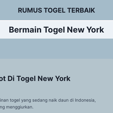
RUMUS TOGEL TERBAIK
Bermain Togel New York
ot Di Togel New York
nan togel yang sedang naik daun di Indonesia,
ang menggiurkan.