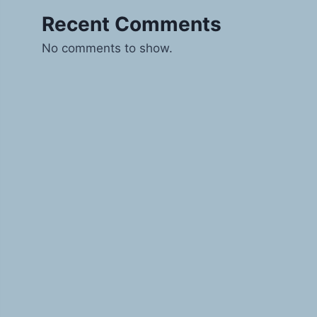
Recent Comments
No comments to show.