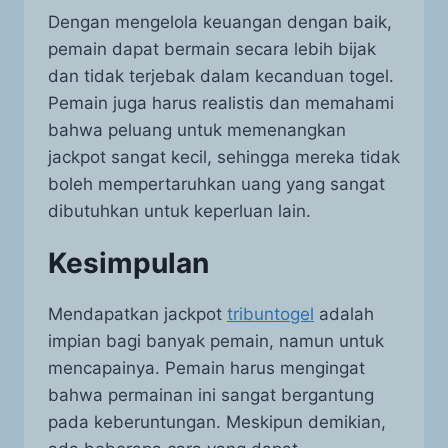
Dengan mengelola keuangan dengan baik,
pemain dapat bermain secara lebih bijak
dan tidak terjebak dalam kecanduan togel.
Pemain juga harus realistis dan memahami
bahwa peluang untuk memenangkan
jackpot sangat kecil, sehingga mereka tidak
boleh mempertaruhkan uang yang sangat
dibutuhkan untuk keperluan lain.
Kesimpulan
Mendapatkan jackpot
tribuntogel
adalah
impian bagi banyak pemain, namun untuk
mencapainya. Pemain harus mengingat
bahwa permainan ini sangat bergantung
pada keberuntungan. Meskipun demikian,