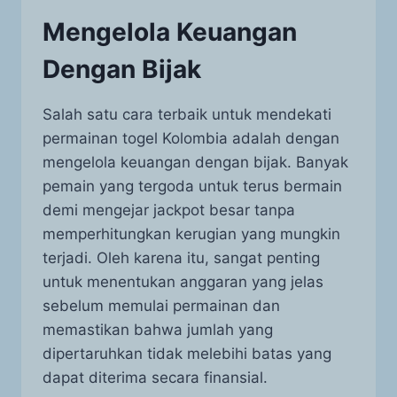
Mengelola Keuangan
Dengan Bijak
Salah satu cara terbaik untuk mendekati
permainan togel Kolombia adalah dengan
mengelola keuangan dengan bijak. Banyak
pemain yang tergoda untuk terus bermain
demi mengejar jackpot besar tanpa
memperhitungkan kerugian yang mungkin
terjadi. Oleh karena itu, sangat penting
untuk menentukan anggaran yang jelas
sebelum memulai permainan dan
memastikan bahwa jumlah yang
dipertaruhkan tidak melebihi batas yang
dapat diterima secara finansial.