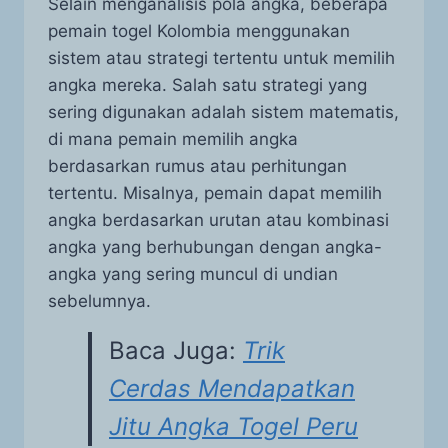
Selain menganalisis pola angka, beberapa
pemain togel Kolombia menggunakan
sistem atau strategi tertentu untuk memilih
angka mereka. Salah satu strategi yang
sering digunakan adalah sistem matematis,
di mana pemain memilih angka
berdasarkan rumus atau perhitungan
tertentu. Misalnya, pemain dapat memilih
angka berdasarkan urutan atau kombinasi
angka yang berhubungan dengan angka-
angka yang sering muncul di undian
sebelumnya.
Baca Juga:
Trik
Cerdas Mendapatkan
Jitu Angka Togel Peru