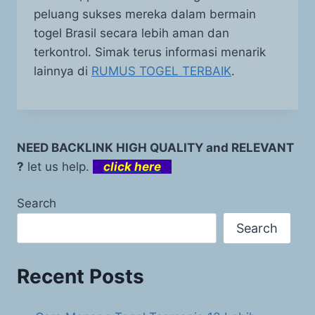
peluang sukses mereka dalam bermain
togel Brasil secara lebih aman dan
terkontrol. Simak terus informasi menarik
lainnya di
RUMUS TOGEL TERBAIK
.
NEED BACKLINK HIGH QUALITY and RELEVANT
?
let us help.
click here
Search
Search
Recent Posts