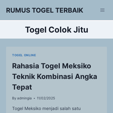
Skip
RUMUS TOGEL TERBAIK
to
content
Togel Colok Jitu
TOGEL ONLINE
Rahasia Togel Meksiko
Teknik Kombinasi Angka
Tepat
By
admingia
11/02/2025
Togel Meksiko menjadi salah satu