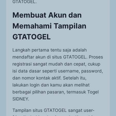
GTATOGEL.
Membuat Akun dan
Memahami Tampilan
GTATOGEL
Langkah pertama tentu saja adalah
mendaftar akun di situs GTATOGEL. Proses
registrasi sangat mudah dan cepat, cukup
isi data dasar seperti username, password,
dan nomor kontak aktif. Setelah itu,
lakukan login dan kamu akan melihat
berbagai pilihan pasaran, termasuk Togel
SIDNEY.
Tampilan situs GTATOGEL sangat user-