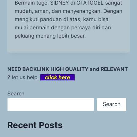
Bermain togel SIDNEY di GTATOGEL sangat
mudah, aman, dan menyenangkan. Dengan
mengikuti panduan di atas, kamu bisa
mulai bermain dengan percaya diri dan
peluang menang lebih besar.
NEED BACKLINK HIGH QUALITY and RELEVANT
?
let us help.
click here
Search
Search
Recent Posts