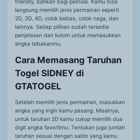
friendly, bahkan bagi pemula. Kamu bisa
langsung memilih jenis permainan seperti
2D, 3D, 4D, colok bebas, colok naga, dan
lainnya. Setiap pilihan sudah tersedia
penjelasan dan kolom untuk memasukkan
angka tebakanmu.
Cara Memasang Taruhan
Togel SIDNEY di
GTATOGEL
Setelah memilih jenis permainan, masukkan
angka yang ingin kamu pasang. Misalnya,
untuk taruhan 2D kamu cukup memilih dua
digit angka favoritmu. Tentukan juga jumlah
taruhan sesuai dengan saldo yang kamu