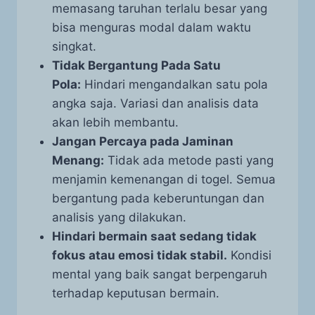
memasang taruhan terlalu besar yang
bisa menguras modal dalam waktu
singkat.
Tidak Bergantung Pada Satu
Pola:
Hindari mengandalkan satu pola
angka saja. Variasi dan analisis data
akan lebih membantu.
Jangan Percaya pada Jaminan
Menang:
Tidak ada metode pasti yang
menjamin kemenangan di togel. Semua
bergantung pada keberuntungan dan
analisis yang dilakukan.
Hindari bermain saat sedang tidak
fokus atau emosi tidak stabil.
Kondisi
mental yang baik sangat berpengaruh
terhadap keputusan bermain.