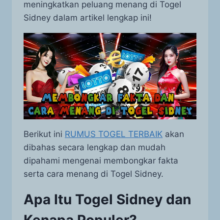
meningkatkan peluang menang di Togel
Sidney dalam artikel lengkap ini!
Berikut ini
RUMUS TOGEL TERBAIK
akan
dibahas secara lengkap dan mudah
dipahami mengenai membongkar fakta
serta cara menang di Togel Sidney.
Apa Itu Togel Sidney dan