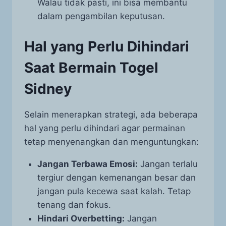
Walau tidak pasti, ini bisa membantu
dalam pengambilan keputusan.
Hal yang Perlu Dihindari
Saat Bermain Togel
Sidney
Selain menerapkan strategi, ada beberapa
hal yang perlu dihindari agar permainan
tetap menyenangkan dan menguntungkan:
Jangan Terbawa Emosi:
Jangan terlalu
tergiur dengan kemenangan besar dan
jangan pula kecewa saat kalah. Tetap
tenang dan fokus.
Hindari Overbetting:
Jangan