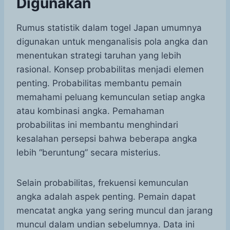
Digunakan
Rumus statistik dalam togel Japan umumnya
digunakan untuk menganalisis pola angka dan
menentukan strategi taruhan yang lebih
rasional. Konsep probabilitas menjadi elemen
penting. Probabilitas membantu pemain
memahami peluang kemunculan setiap angka
atau kombinasi angka. Pemahaman
probabilitas ini membantu menghindari
kesalahan persepsi bahwa beberapa angka
lebih “beruntung” secara misterius.
Selain probabilitas, frekuensi kemunculan
angka adalah aspek penting. Pemain dapat
mencatat angka yang sering muncul dan jarang
muncul dalam undian sebelumnya. Data ini