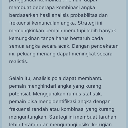
membuat beberapa kombinasi angka
berdasarkan hasil analisis probabilitas dan
frekuensi kemunculan angka. Strategi ini
memungkinkan pemain menutupi lebih banyak
kemungkinan tanpa harus bertaruh pada
semua angka secara acak. Dengan pendekatan
ini, peluang menang dapat meningkat secara
realistis.
Selain itu, analisis pola dapat membantu
pemain menghindari angka yang kurang
potensial. Menggunakan rumus statistik,
pemain bisa mengidentifikasi angka dengan
frekuensi rendah atau kombinasi yang kurang
menguntungkan. Strategi ini membuat taruhan
lebih terarah dan mengurangi risiko kerugian