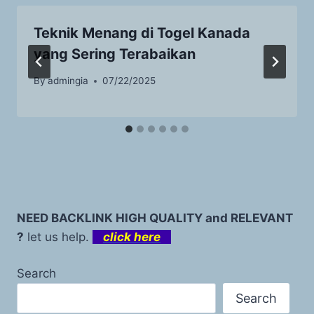
Teknik Menang di Togel Kanada
yang Sering Terabaikan
By
admingia
07/22/2025
NEED BACKLINK HIGH QUALITY and RELEVANT
?
let us help.
click here
Search
Search