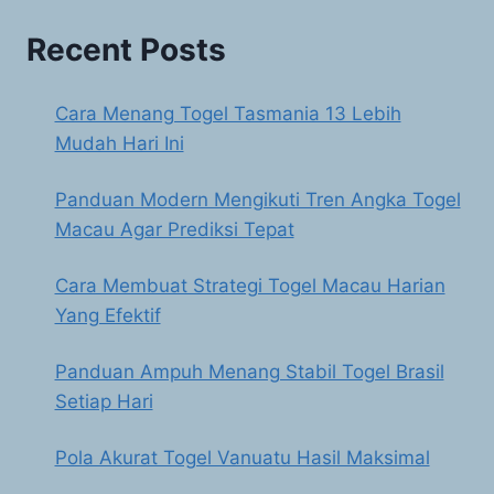
Recent Posts
Cara Menang Togel Tasmania 13 Lebih
Mudah Hari Ini
Panduan Modern Mengikuti Tren Angka Togel
Macau Agar Prediksi Tepat
Cara Membuat Strategi Togel Macau Harian
Yang Efektif
Panduan Ampuh Menang Stabil Togel Brasil
Setiap Hari
Pola Akurat Togel Vanuatu Hasil Maksimal