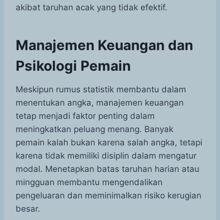
akibat taruhan acak yang tidak efektif.
Manajemen Keuangan dan
Psikologi Pemain
Meskipun rumus statistik membantu dalam
menentukan angka, manajemen keuangan
tetap menjadi faktor penting dalam
meningkatkan peluang menang. Banyak
pemain kalah bukan karena salah angka, tetapi
karena tidak memiliki disiplin dalam mengatur
modal. Menetapkan batas taruhan harian atau
mingguan membantu mengendalikan
pengeluaran dan meminimalkan risiko kerugian
besar.