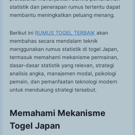
statistik dan penerapan rumus tertentu dapat
membantu meningkatkan peluang menang.
Berikut ini
RUMUS TOGEL TERBAIK
akan
membahas secara mendalam teknik
menggunakan rumus statistik di togel Japan,
termasuk memahami mekanisme permainan,
dasar-dasar statistik yang relevan, strategi
analisis angka, manajemen modal, psikologi
pemain, dan pemanfaatan teknologi modern
untuk mendukung strategi tersebut.
Memahami Mekanisme
Togel Japan