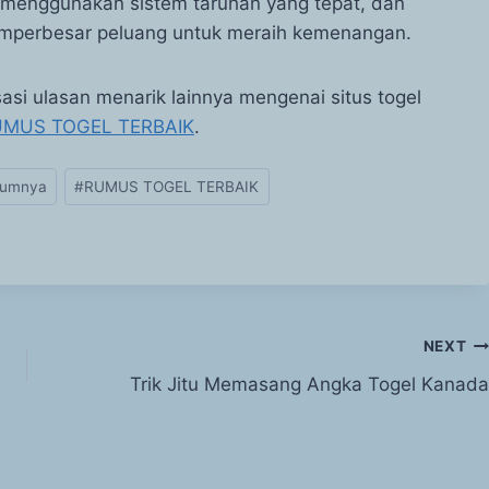
 menggunakan sistem taruhan yang tepat, dan
emperbesar peluang untuk meraih kemenangan.
si ulasan menarik lainnya mengenai situs togel
MUS TOGEL TERBAIK
.
lumnya
#
RUMUS TOGEL TERBAIK
NEXT
Trik Jitu Memasang Angka Togel Kanada