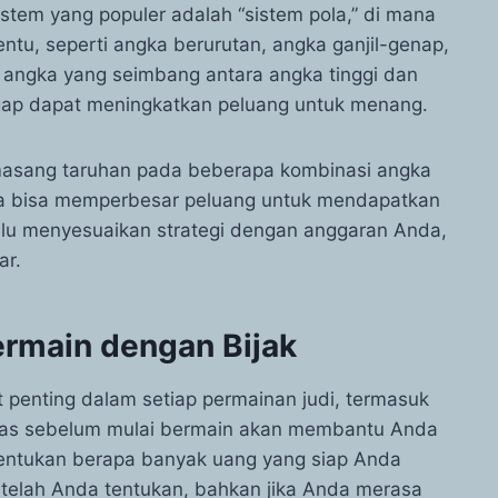
stem yang populer adalah “sistem pola,” di mana
ntu, seperti angka berurutan, angka ganjil-genap,
h angka yang seimbang antara angka tinggi dan
ggap dapat meningkatkan peluang untuk menang.
emasang taruhan pada beberapa kombinasi angka
nda bisa memperbesar peluang untuk mendapatkan
alu menyesuaikan strategi dengan anggaran Anda,
ar.
rmain dengan Bijak
 penting dalam setiap permainan judi, termasuk
jelas sebelum mulai bermain akan membantu Anda
Tentukan berapa banyak uang yang siap Anda
 telah Anda tentukan, bahkan jika Anda merasa