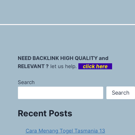
NEED BACKLINK HIGH QUALITY and
RELEVANT ?
let us help.
click here
Search
Search
Recent Posts
Cara Menang Togel Tasmania 13