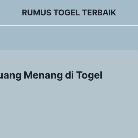
RUMUS TOGEL TERBAIK
uang Menang di Togel