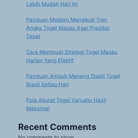
Lebih Mudah Hari Ini
Panduan Modern Mengikuti Tren
Angka Togel Macau Agar Prediksi
Tepat
Cara Membuat Strategi Togel Macau
Harian Yang Efektif
Panduan Ampuh Menang Stabil Togel
Brasil Setiap Hari
Pola Akurat Togel Vanuatu Hasil
Maksimal
Recent Comments
No comments to show.