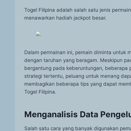
h
a
e
e
k
i
h
a
c
s
l
y
n
a
Togel Filipina adalah salah satu jenis permai
t
e
s
e
p
e
r
menawarkan hadiah jackpot besar.
s
b
e
g
e
e
A
o
n
r
p
o
g
a
p
k
e
m
r
Dalam permainan ini, pemain diminta untuk 
dengan taruhan yang beragam. Meskipun pad
bergantung pada keberuntungan, beberapa
strategi tertentu, peluang untuk menang da
membagikan beberapa tips yang dapat mem
Togel Filipina.
Menganalisis Data Pengel
Salah satu cara yang banyak digunakan pemai