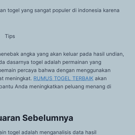
nan togel yang sangat populer di indonesia karena
menebak angka yang akan keluar pada hasil undian,
a dasarnya togel adalah permainan yang
 pemain percaya bahwa dengan menggunakan
pat meningkat.
RUMUS TOGEL TERBAIK
akan
bantu Anda meningkatkan peluang menang di
uaran Sebelumnya
n togel adalah menganalisis data hasil