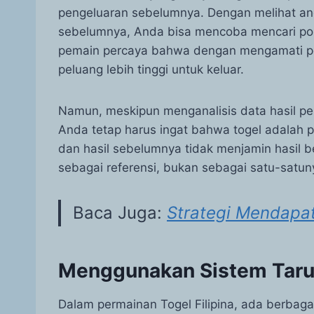
pengeluaran sebelumnya. Dengan melihat an
sebelumnya, Anda bisa mencoba mencari pola
pemain percaya bahwa dengan mengamati pol
peluang lebih tinggi untuk keluar.
Namun, meskipun menganalisis data hasil p
Anda tetap harus ingat bahwa togel adalah p
dan hasil sebelumnya tidak menjamin hasil ber
sebagai referensi, bukan sebagai satu-satun
Baca Juga:
Strategi Mendapat
Menggunakan Sistem Taru
Dalam permainan Togel Filipina, ada berbaga